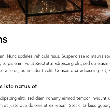
ns
lum. Nunc sodales vehicula risus. Suspendisse id mauris sod
t, turpis enim volutpSectetur adipiscing elit, sed do eiusm
erat eros, eu tincidunt velit. Consectetur adipiscing elit, a
 iste natus et
adipscing elitr, sed diam nonumy eirmod tempor invidunt u
m et justo duo dolores et ea rebum. Stet clita kasd guber