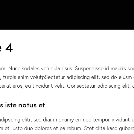
 4
lum. Nunc sodales vehicula risus. Suspendisse id mauris sod
t, turpis enim volutpSectetur adipiscing elit, sed do eiusm
erat eros, eu tincidunt velit. Consectetur adipiscing elit, a
 iste natus et
adipscing elitr, sed diam nonumy eirmod tempor invidunt u
m et justo duo dolores et ea rebum. Stet clita kasd guber