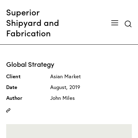
Superior
Shipyard and
Searc
Fabrication
Global Strategy
Client
Asian Market
Date
August, 2019
Author
John Miles
Copy
URL
to
clipboard