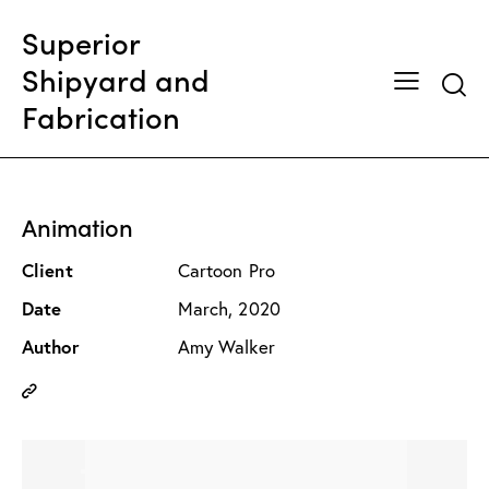
Superior
Shipyard and
Searc
Fabrication
Animation
Client
Cartoon Pro
Date
March, 2020
Author
Amy Walker
Copy
URL
to
clipboard