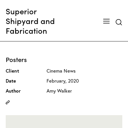
Superior
Shipyard and
Searc
Fabrication
Posters
Client
Cinema News
Date
February, 2020
Author
Amy Walker
Copy
URL
to
clipboard