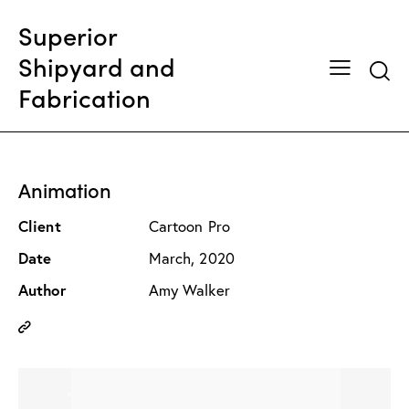
Superior
Shipyard and
Searc
Fabrication
Animation
Client
Cartoon Pro
Date
March, 2020
Author
Amy Walker
Copy
URL
to
clipboard